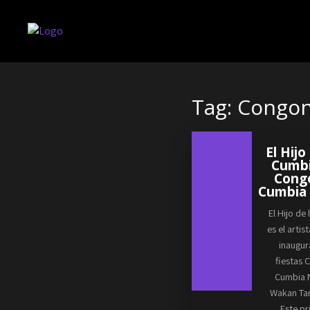
Tag: Congo
El Hijo
Cumb
Cong
Cumbia
El Hijo de
es el artis
inaugur
fiestas
Cumbia 
Wakan Ta
Este p