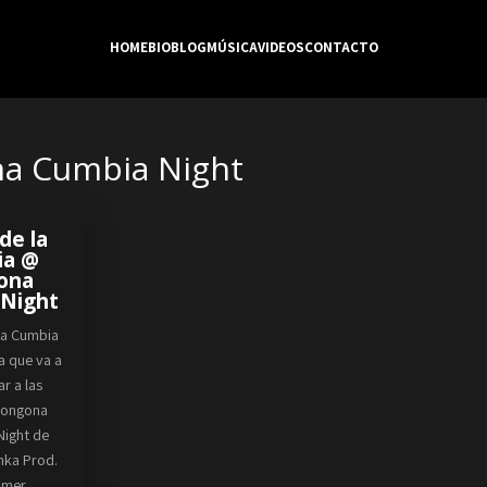
HOME
BIO
BLOG
MÚSICA
VIDEOS
CONTACTO
na Cumbia Night
 de la
ia @
ona
 Night
 la Cumbia
ta que va a
ar a las
 Congona
Night de
nka Prod.
rimer…